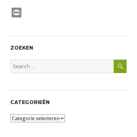
Pr
in
t
ZOEKEN
SEA
Search
for:
CATEGORIEËN
Categorieën