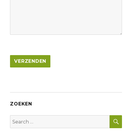
ZOEKEN
SEA
Search
for: